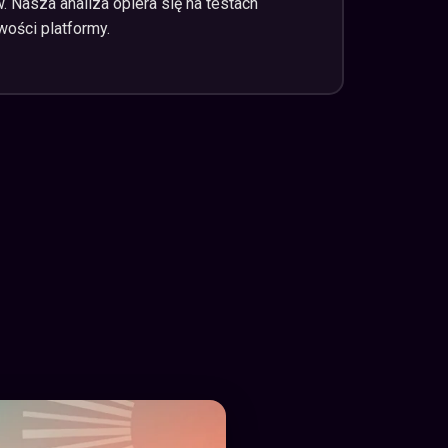
 Nasza analiza opiera się na testach
ości platformy.