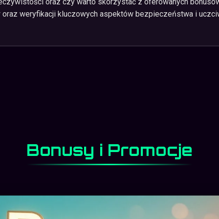
eczywistości oraz czy warto skorzystać z oferowanych bonusów.
raz weryfikacji kluczowych aspektów bezpieczeństwa i uczciw
Bonusy i Promocje