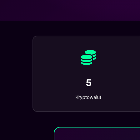
5
Kryptowalut