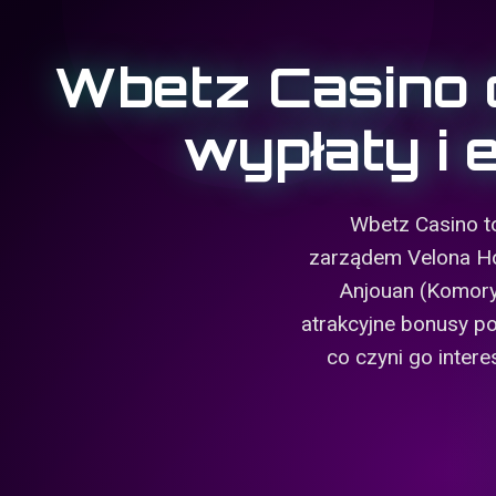
Wbetz Casino d
wypłaty i 
Wbetz Casino t
zarządem Velona Hol
Anjouan (Komory
atrakcyjne bonusy po
co czyni go inter