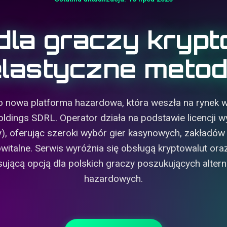
la graczy krypt
elastyczne metod
o nowa platforma hazardowa, która weszła na rynek 
dings SDRL. Operator działa na podstawie licencji 
), oferując szeroki wybór gier kasynowych, zakładów
witalne. Serwis wyróżnia się obsługą kryptowalut ora
esującą opcją dla polskich graczy poszukujących alter
hazardowych.